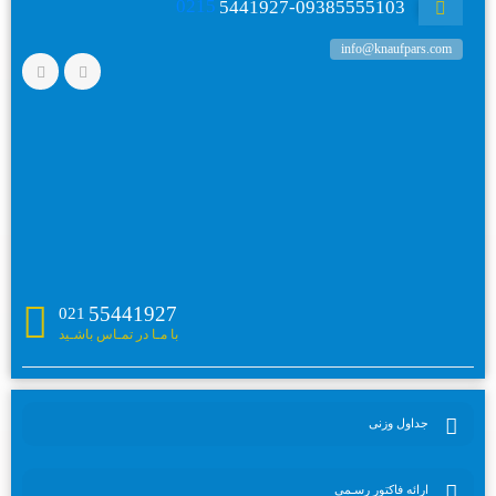
0215
5441927-09385555103
info@knaufpars.com
55441927
021
با مـا در تمـاس باشـید
جداول وزنی
ارائه فاکتور رسـمی