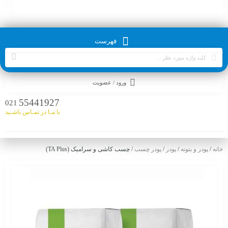
فهرست
ورود / عضویت
55441927
021
با مـا در تمـاس باشـید
خانه
/
پودر و بتونه
/
پودر
/
پودر چسب
/ چسب کاشی و سرامیک (TA Plus)​