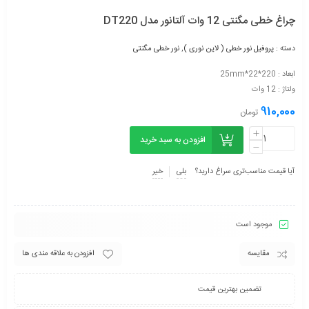
چراغ خطی مگنتی 12 وات آلتانور مدل DT220
دسته :
پروفیل نور خطی ( لاین نوری )
,
نور خطی مگنتی
ابعاد : 220*22*25mm
ولتاژ : 12 وات
910,000
تومان
افزودن به سبد خرید
آیا قیمت مناسب‌تری سراغ دارید؟
بلی
خیر
موجود است
مقایسه
افزودن به علاقه مندی ها
تضمین بهترین قیمت