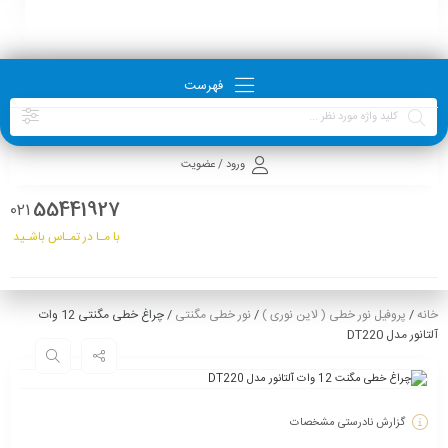
فهرست
ورود / عضویت
55441927
021
با مـا در تمـاس باشـید
خانه
/
پروفیل نور خطی ( لاین نوری )
/
نور خطی مگنتی
/ چراغ خطی مگنتی 12 وات
آلتانور مدل DT220
گزارش نادرستی مشخصات