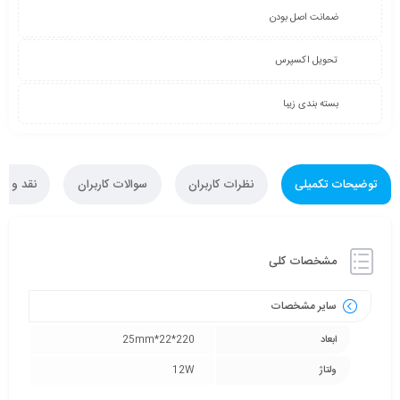
ضمانت اصل بودن
تحویل اکسپرس
بسته بندی زیبا
توضیحات تکمیلی
نظرات کاربران
سوالات کاربران
نقد و ب
مشخصات کلی
سایر مشخصات
ابعاد
220*22*25mm
ولتاژ
12W