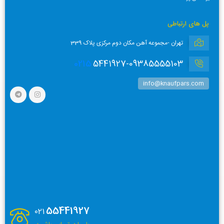
پل های ارتباطی
تهران -مجموعه آهن مکان دوم مرکزی پلاک 339
0215
5441927-09385555103
info@knaufpars.com
55441927
021