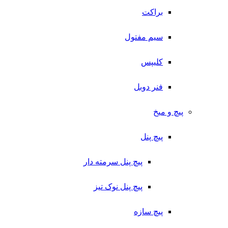
براکت
سیم مفتول
کلیپس
فنر دوبل
پیچ و میخ
پیچ پنل
پیچ پنل سرمته دار
پیچ پنل نوک تیز
پیچ سازه