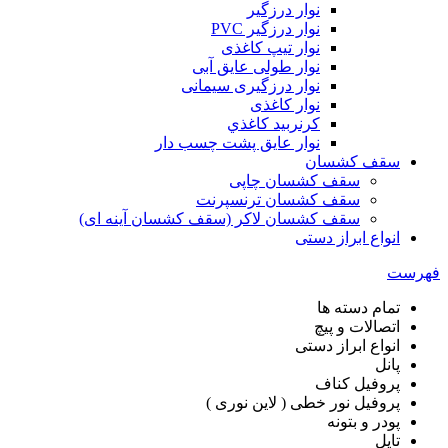
نوار درزگیر
نوار درزگیر PVC
نوار تیپ کاغذی
نوار طولی عايق آبی
نوار درزگیری سیمانی
نوار کاغذی
کرنربید کاغذي
نوار عایق پشت چسب دار
سقف کشسان
سقف کشسان چاپی
سقف کشسان ترنسپرنت
سقف کشسان لاکر (سقف کشسان آینه ای)
انواع ابراز دستی
هرست
تمام دسته ها
اتصالات و پیچ
انواع ابراز دستی
پانل
پروفیل کناف
پروفیل نور خطی ( لاین نوری )
پودر و بتونه
تایل