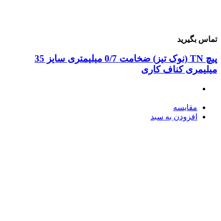
ماس بگیرید
پیچ TN (نوک تیز) ضخامت 0/7 میلیمتری سایز 35
یلیمری کناف کاری
مقایسه
افزودن به سبد