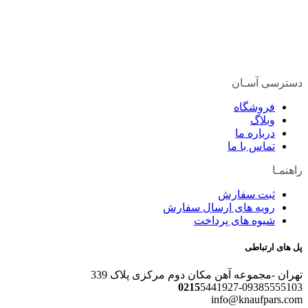
سترسی آسـان
فروشگاه
وبلاگ
درباره ما
تماس با ما
اهنمـا
ثبت سفارش
رویه های ارسال سفارش
شیوه های پرداخت
ل های ارتباطی
هران -مجموعه آهن مکان دوم مرکزی پلاک 339
0215
5441927-0938555510
info@knaufpars.co