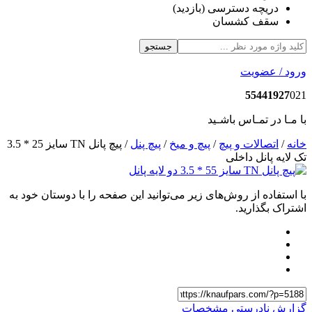
دریچه دسترسی (بازدید)
سقف کشسان
جستجو
رود / عضویت
55441927
02
ا مـا در تمـاس باشـید
انه
/
اتصالات و پیچ
/
پیچ و میخ
/
پیچ پنل
/ پیچ پانل TN سایز 25 * 3.5
ک لایه پانل داخلی
ا استفاده از روش‌های زیر می‌توانید این صفحه را با دوستان خود به
شتراک بگذارید.
زارش نادرستی مشخصات