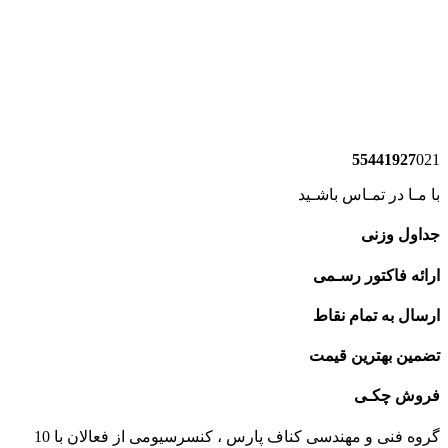
55441927
02
ا مـا در تمـاس باشـید
داول وزنی
رائه فاکتور رسـمی
رسال به تمام نقاط
ضمین بهترین قیمت
روش چکـی
گروه فنی و مهندسی کناف پارس ، کنسرسیومی از فعالان با 10