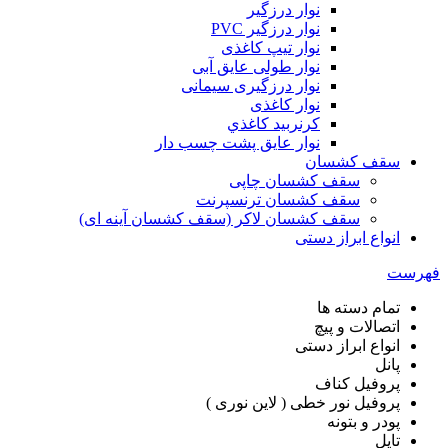
نوار درزگیر
نوار درزگیر PVC
نوار تیپ کاغذی
نوار طولی عايق آبی
نوار درزگیری سیمانی
نوار کاغذی
کرنربید کاغذي
نوار عایق پشت چسب دار
سقف کشسان
سقف کشسان چاپی
سقف کشسان ترنسپرنت
سقف کشسان لاکر (سقف کشسان آینه ای)
انواع ابراز دستی
هرست
تمام دسته ها
اتصالات و پیچ
انواع ابراز دستی
پانل
پروفیل کناف
پروفیل نور خطی ( لاین نوری )
پودر و بتونه
تایل