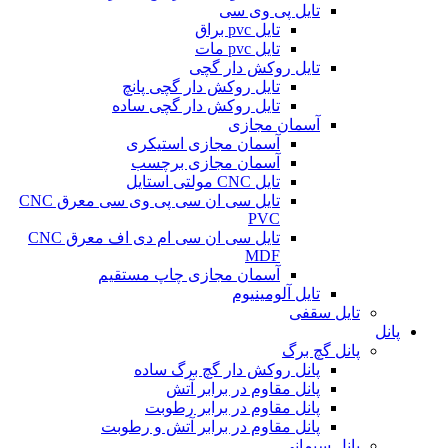
تایل پی وی سی
تایل pvc براق
تایل pvc مات
تایل روکش دار گچی
تایل روکش دار گچی پانچ
تایل روکش دار گچی ساده
آسمان مجازی
آسمان مجازی استیکری
آسمان مجازی برچسب
تایل CNC مولتی استایل
تایل سی ان سی پی وی سی معرق CNC
PVC
تایل سی ان سی ام دی اف معرق CNC
MDF
آسمان مجازی چاپ مستقیم
تایل آلومینیوم
تایل سقفی
پانل
پانل گچ برگ
پانل روکش دار گچ برگ ساده
پانل مقاوم در برابر آتش
پانل مقاوم در برابر رطوبت
پانل مقاوم در برابر آتش و رطوبت
پانل سیمانی