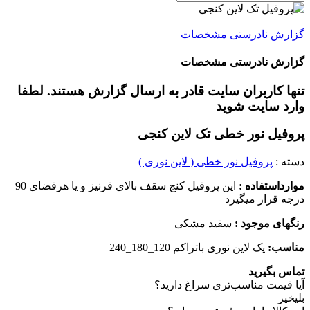
زارش نادرستی مشخصات
زارش نادرستی مشخصات
نها کاربران سایت قادر به ارسال گزارش هستند. لطفا
ارد سایت شوید
روفیل نور خطی تک لاین کنجی
سته :
پروفیل نور خطی ( لاین نوری )
وارداستفاده :
این پروفیل کنج سقف بالای قرنیز و یا هرفضای 90
رجه قرار میگیرد
نگهای موجود :
سفید مشکی
ناسب:
یک لاین نوری باتراکم 120_180_240
ماس بگیرید
یا قیمت مناسب‌تری سراغ دارید؟
ی
خیر