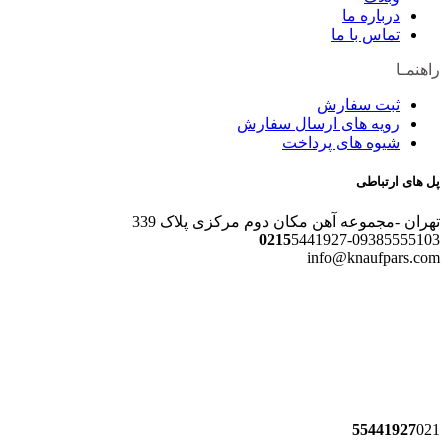
درباره ما
تماس با ما
اهنمـا
ثبت سفارش
رویه های ارسال سفارش
شیوه های پرداخت
ل های ارتباطی
هران -مجموعه آهن مکان دوم مرکزی پلاک 339
0215
5441927-0938555510
info@knaufpars.co
55441927
02