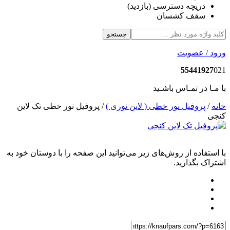
دریچه دسترسی (بازدید)
سقف کشسان
جستجو
رود / عضویت
55441927
02
ا مـا در تمـاس باشـید
انه
/
پروفیل نور خطی ( لاین نوری )
/ پروفیل نور خطی تک لاین
نجی
ا استفاده از روش‌های زیر می‌توانید این صفحه را با دوستان خود به
شتراک بگذارید.