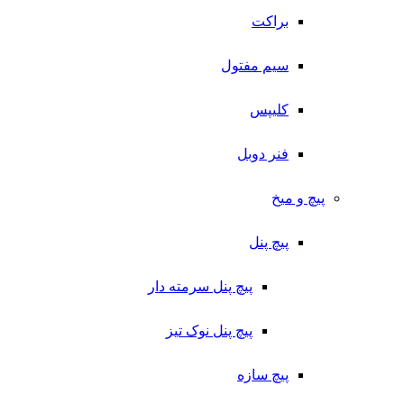
براکت
سیم مفتول
کلیپس
فنر دوبل
پیچ و میخ
پیچ پنل
پیچ پنل سرمته دار
پیچ پنل نوک تیز
پیچ سازه