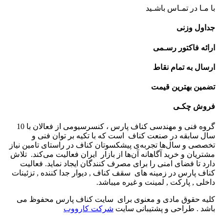
ا مـا در تمـاس باشـید
داول وزنی
رائه فاکتور رسـمی
رسال به تمام نقاط
ضمین بهترین قیمت
روش چکـی
گروه فنی و مهندسی کناف پارس ، کنسرسیومی از فعالان با 10
ال سابقه در صنعت کناف است که با تکیه بر توان فنی و
خصصی و سال‌ها تجربه‌ی پیشکسوتان کناف در راستای تامین نیاز
شتریان و خرید آگاهانه آن‌ها از بازار ایران فعالیت می‌کند. تلاش
ارد تا فضای امنی را برای مصرف کنندگان ایجاد نماید. فعالیت
ناف پارس در زمینه های سقف کناف , دیوار جدا کننده , تزئینات
اخلی , پارکت , لمینت و غیره میباشد.
لیه حقوق مادی و معنوی برای سایت کناف پارس محفوظ می
اشد . طراحی و پشتیبانی سایت
شرکت کارووب