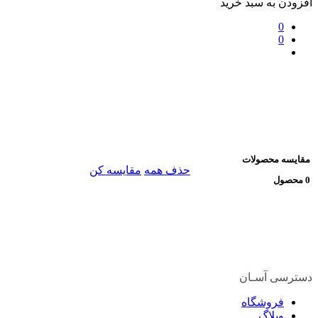
فزودن به سبد خرید
0
0
قایسه محصولات
حذف همه
مقایسه کن
حصول
سترسی آسـان
فروشگاه
وبلاگ