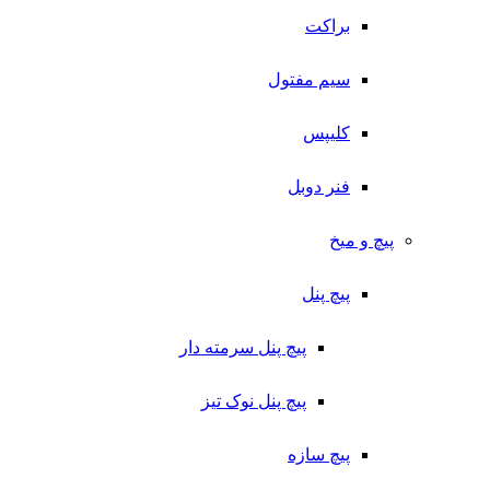
براکت
سیم مفتول
کلیپس
فنر دوبل
پیچ و میخ
پیچ پنل
پیچ پنل سرمته دار
پیچ پنل نوک تیز
پیچ سازه