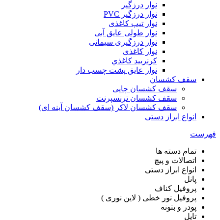
نوار درزگیر
نوار درزگیر PVC
نوار تیپ کاغذی
نوار طولی عايق آبی
نوار درزگیری سیمانی
نوار کاغذی
کرنربید کاغذي
نوار عایق پشت چسب دار
سقف کشسان
سقف کشسان چاپی
سقف کشسان ترنسپرنت
سقف کشسان لاکر (سقف کشسان آینه ای)
انواع ابراز دستی
هرست
تمام دسته ها
اتصالات و پیچ
انواع ابراز دستی
پانل
پروفیل کناف
پروفیل نور خطی ( لاین نوری )
پودر و بتونه
تایل