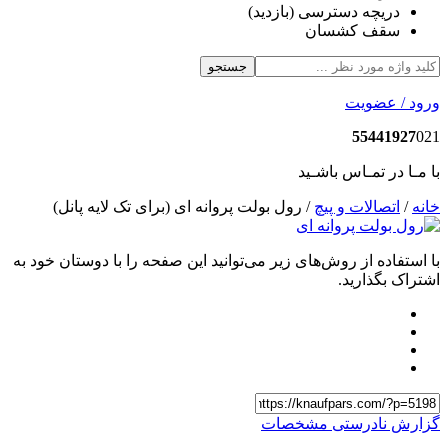
دریچه دسترسی (بازدید)
سقف کشسان
جستجو
رود / عضویت
55441927
02
ا مـا در تمـاس باشـید
انه
/
اتصالات و پیچ
/ رول بولت پروانه ای (برای تک لایه پانل)
ا استفاده از روش‌های زیر می‌توانید این صفحه را با دوستان خود به
شتراک بگذارید.
زارش نادرستی مشخصات