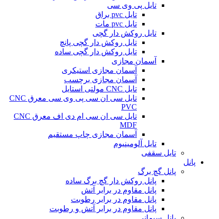
تایل پی وی سی
تایل pvc براق
تایل pvc مات
تایل روکش دار گچی
تایل روکش دار گچی پانچ
تایل روکش دار گچی ساده
آسمان مجازی
آسمان مجازی استیکری
آسمان مجازی برچسب
تایل CNC مولتی استایل
تایل سی ان سی پی وی سی معرق CNC
PVC
تایل سی ان سی ام دی اف معرق CNC
MDF
آسمان مجازی چاپ مستقیم
تایل آلومینیوم
تایل سقفی
پانل
پانل گچ برگ
پانل روکش دار گچ برگ ساده
پانل مقاوم در برابر آتش
پانل مقاوم در برابر رطوبت
پانل مقاوم در برابر آتش و رطوبت
پانل سیمانی