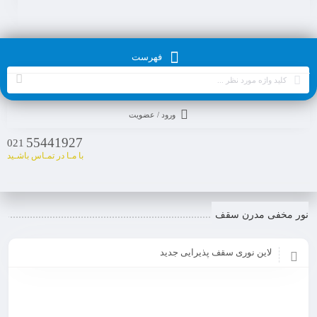
فهرست
ورود / عضویت
55441927
021
با مـا در تمـاس باشـید
نور مخفی مدرن سقف
لاین نوری سقف پذیرایی جدید