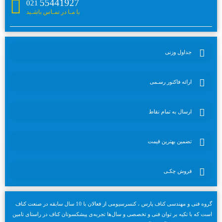
55441927
021
با مـا در تمـاس باشـید
جداول وزنی
ارائه فاکتور رسـمی
ارسال به تمام نقاط
تضمین بهترین قیمت
فروش چکـی
گروه فنی و مهندسی کناف پارس ، کنسرسیومی از فعالان با 10 سال سابقه در صنعت کناف
است که با تکیه بر توان فنی و تخصصی و سال‌ها تجربه‌ی پیشکسوتان کناف در راستای تامین