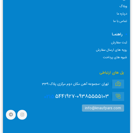
وبلاگ
درباره ما
تماس با ما
راهنمـا
ثبت سفارش
رویه های ارسال سفارش
شیوه های پرداخت
پل های ارتباطی
تهران -مجموعه آهن مکان دوم مرکزی پلاک 339
0215
5441927-09385555103
info@knaufpars.com