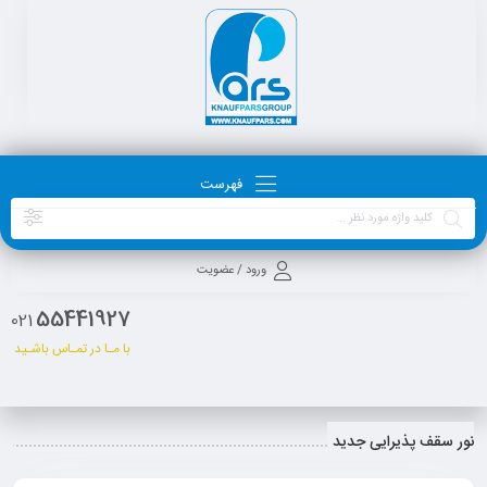
فهرست
ورود / عضویت
55441927
021
با مـا در تمـاس باشـید
نور سقف پذیرایی جدید