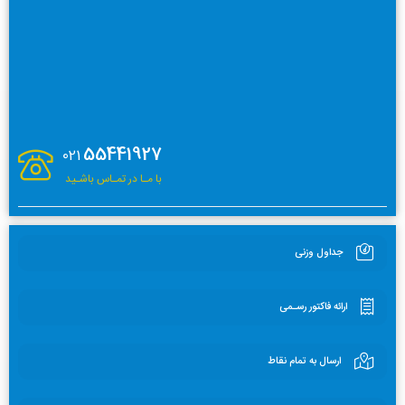
55441927
021
با مـا در تمـاس باشـید
جداول وزنی
ارائه فاکتور رسـمی
ارسال به تمام نقاط