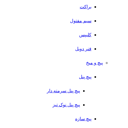
براکت
سیم مفتول
کلیپس
فنر دوبل
پیچ و میخ
پیچ پنل
پیچ پنل سرمته دار
پیچ پنل نوک تیز
پیچ سازه