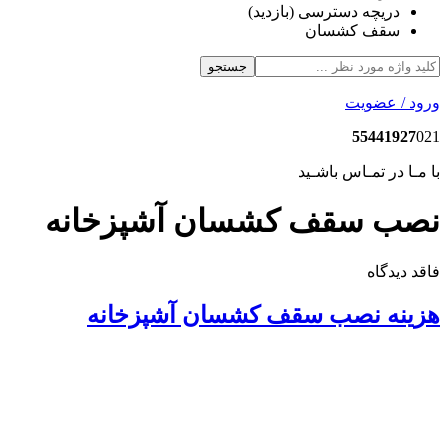
دریچه دسترسی (بازدید)
سقف کشسان
جستجو
ورود / عضویت
55441927
021
با مـا در تمـاس باشـید
نصب سقف کشسان آشپزخانه
فاقد دیدگاه
هزینه نصب سقف کشسان آشپزخانه