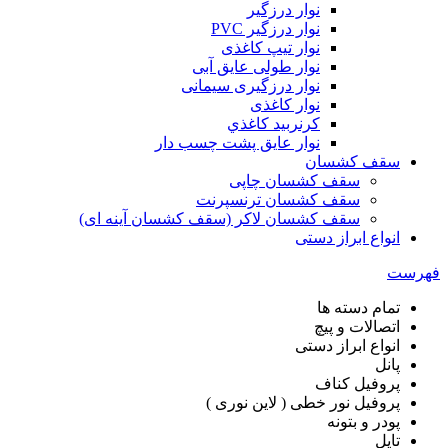
نوار درزگیر
نوار درزگیر PVC
نوار تیپ کاغذی
نوار طولی عايق آبی
نوار درزگیری سیمانی
نوار کاغذی
کرنربید کاغذي
نوار عایق پشت چسب دار
سقف کشسان
سقف کشسان چاپی
سقف کشسان ترنسپرنت
سقف کشسان لاکر (سقف کشسان آینه ای)
انواع ابراز دستی
فهرست
تمام دسته ها
اتصالات و پیچ
انواع ابراز دستی
پانل
پروفیل کناف
پروفیل نور خطی ( لاین نوری )
پودر و بتونه
تایل