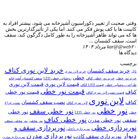
وقتی صحبت از تغییر دکوراسیون آشپزخانه می شود، بیشتر افراد به
کابینت ها یا کف پوش فکر می کنند. اما یکی از تأثیرگذارترین بخش
ها که می تواند ظاهر آشپزخانه را به طور کامل دگرگون کند، سقف
است. سقف کشسان ...
۲۰ مرداد ۱۴۰۴
kar@@web
دیدگاه ها
برچسب
خرید لاین نوری کناف
خرید سقف کشسان
تایل
خرید لاین نوری
خطی
خرید نور خطی
خرید نور خطی کناف
روشنایی خطی LED
سقف کشسان آشپزخانه
قیمت لاین نوری
قیمت لاین نوری
طراحی روشنایی خطی
قیمت LED کناف
قیمت نور خطی
کناف
قیمت نور خطی
قیمت نصب لاین نوری کناف
لاین نوری
کناف
نصب سقف کشسان
لاین نوری کناف
نصب چراغ
نور خطی
نور خطی سقف
نور خطی
خطی
نور خطی LED
نور خطی کناف
سقفی
نور خطی مدرن
نور مخفی
نور مخفی سقف
نورپردازی خطی
نورپردازی سقف و
نورپردازی داخلی
دیوار
نورپردازی مدرن
نورپردازی سقف کاذب
نورپردازی مدرن