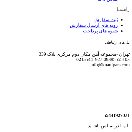
راهنمـا
ثبت سفارش
رویه های ارسال سفارش
شیوه های پرداخت
پل های ارتباطی
تهران -مجموعه آهن مکان دوم مرکزی پلاک 339
0215
5441927-09385555103
info@knaufpars.com
55441927
021
با مـا در تمـاس باشـید