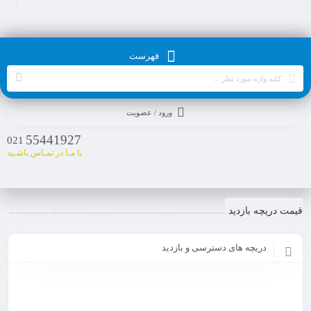
فهرست
ورود / عضویت
55441927
021
با مـا در تمـاس باشـید
قیمت دریچه بازدید
دریچه های دسترسی و بازدید