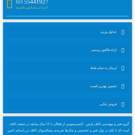
55441927
021
با مـا در تمـاس باشـید
جداول وزنی
ارائه فاکتور رسـمی
ارسال به تمام نقاط
تضمین بهترین قیمت
فروش چکـی
گروه فنی و مهندسی کناف پارس ، کنسرسیومی از فعالان با 10 سال سابقه در صنعت کناف
است که با تکیه بر توان فنی و تخصصی و سال‌ها تجربه‌ی پیشکسوتان کناف در راستای تامین