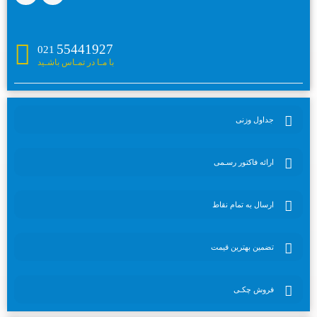
55441927
021
با مـا در تمـاس باشـید
جداول وزنی
ارائه فاکتور رسـمی
ارسال به تمام نقاط
تضمین بهترین قیمت
فروش چکـی