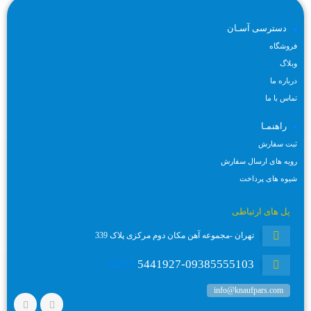
دسترسی آسـان
فروشگاه
وبلاگ
درباره ما
تماس با ما
راهنمـا
ثبت سفارش
رویه های ارسال سفارش
شیوه های پرداخت
پل های ارتباطی
تهران -مجموعه آهن مکان دوم مرکزی پلاک 339
0215
5441927-09385555103
info@knaufpars.com