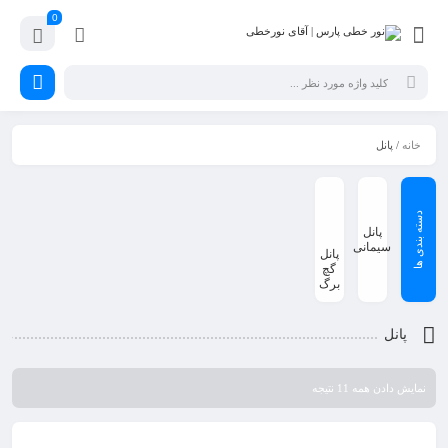
0
خانه
/ پانل
پانل
سیمانی
پانل
گچ
برگ
پانل
نمایش دادن همه 11 نتیجه