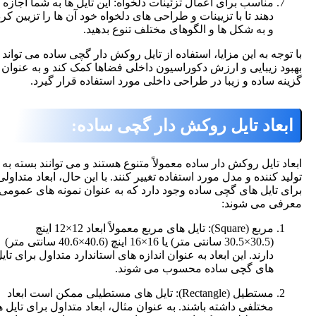
مناسب برای اعمال تزئینات دلخواه: این تایل ها به شما اجازه می
دهند تا با تزیینات و طراحی های دلخواه خود آن ها را تزیین کرده
و به شکل ها و الگوهای مختلف تنوع بدهید.
وجه به این مزایا، استفاده از تایل روکش دار گچی ساده می تواند به
د زیبایی و ارزش دکوراسیون داخلی فضاها کمک کند و به عنوان یک
ه ساده و زیبا در طراحی داخلی مورد استفاده قرار گیرد.
عاد تایل روکش دار گچی ساده:
د
تایل روکش دار ساده
معمولاً متنوع هستند و می توانند بسته به
د کننده و مدل مورد استفاده تغییر کنند. با این حال، ابعاد متداولی
 تایل های گچی ساده وجود دارد که به عنوان نمونه های عمومی
ی می شوند:
مربع (Square): تایل های مربع معمولاً ابعاد 12×12 اینچ
(30.5×30.5 سانتی متر) یا 16×16 اینچ (40.6×40.6 سانتی متر)
دارند. این ابعاد به عنوان اندازه های استاندارد متداول برای تایل
های گچی ساده محسوب می شوند.
مستطیل (Rectangle): تایل های مستطیلی ممکن است ابعاد
مختلفی داشته باشند. به عنوان مثال، ابعاد متداول برای تایل های