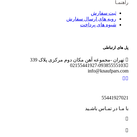
نمـا
ثبت سفارش
رویه های ارسال سفارش
شیوه های پرداخت
های ارتباطی
هران -مجموعه آهن مکان دوم مرکزی پلاک 339
0215
5441927-0938555510
info@knaufpars.
55441927
مـا در تمـاس باشـید