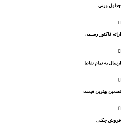
ول وزنی
ئه فاکتور رسـمی
ال به تمام نقاط
ین بهترین قیمت
وش چکـی