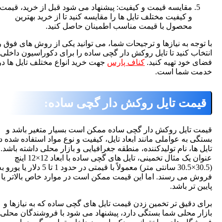
مقایسه قیمت و کیفیت: پیشنهاد می شود قبل از خرید، قیمت ها
و کیفیت مختلف تایل ها را مقایسه کنید تا از خرید بهترین
محصول با قیمت مناسب اطمینان حاصل کنید.
وجه به نیازها و ترجیحات شما، می توانید یکی از روش های فوق را
اب کنید تا تایل روکش دار گچی ساده را برای دکوراسیون داخلی
 خود تهیه کنید.
کناف پارس
جهت خرید انواع مختلف تایل ها در
ت شما است.
مت تایل روکش دار گچی ساده:
 تایل روکش دار گچی ساده
ممکن است بسیار متغیر باشد و
ی به عواملی مانند ابعاد تایل، کیفیت و نوع مواد استفاده شده در
 ها، نام تولیدکننده، منطقه جغرافیایی و بازار محلی داشته باشد. به
عنوان یک مثال تخمینی، تایل های گچی ساده با ابعاد 12×12 اینچ
(30.5×30.5 سانتی متر) معمولاً با قیمتی در حدود 1 تا 5 دلار یا یورو به
 می رسند. اما این قیمت ممکن است در موارد خاص بالاتر یا
 تر باشد.
 دقیق تر تخمین زدن
قیمت تایل های گچی ساده
که به نیازها و
ر محلی شما بستگی دارد، پیشنهاد می شود با فروشندگان محلی،