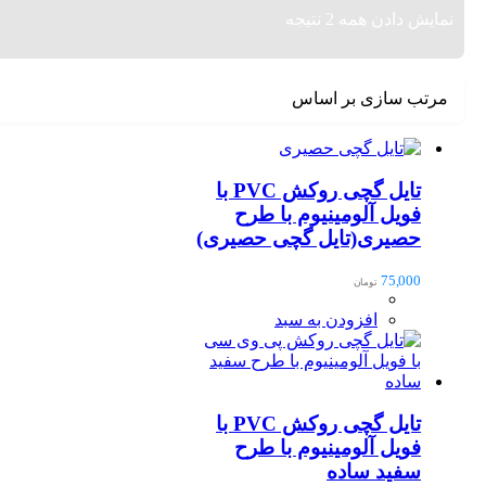
یش دادن همه 2 نتیجه
تب سازی بر اساس
ح
تایل گچی روکش PVC با
فویل آلومینیوم با طرح
حصیری(تایل گچی حصیری)
75,000
تومان
افزودن به سبد
تایل گچی روکش PVC با
فویل آلومینیوم با طرح
سفید ساده