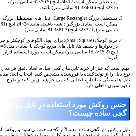
مستطیلی ممکن است 12×24 اینچ (30.5×61 سانتی متر) یا
16×32 اینچ (40.6×81.3 سانتی متر) باشد.
مستطیل بزرگ (Large Rectangle): تایل های مستطیل بزرگ
ممکن است ابعادی بزرگتر داشته باشند، مانند 24×24 اینچ (61×61
سانتی متر) یا 32×32 اینچ (81.3×81.3 سانتی متر).
مربع کوچک (Small Square): برای ایجاد الگوهای کوچکتر و جزئی
در دیوارها و سقف ها، تایل های مربع کوچک با ابعادی مثل 6×6
اینچ (15.2×15.2 سانتی متر) ممکن است مورد استفاده قرار
گیرند.
است که قبل از خرید تایل های گچی ساده، ابعاد دقیق هر مدل و
تایل را از تولیدکننده یا فروشنده مشخص کنید. انتخاب ابعاد مناسب
 ها بستگی به اندازه فضایی که می خواهید تزیین کنید و طرح
اسیون داخلی دارد.
س روکش مورد استفاده در تایل روکش دار
چی ساده چیست؟
 روکش دار گچی ساده
معمولاً از گچ ساخته می شود و روکش آن
از گچ است. این نوع تایل ها به شکل مربع یا مستطیلی با طرح ساده