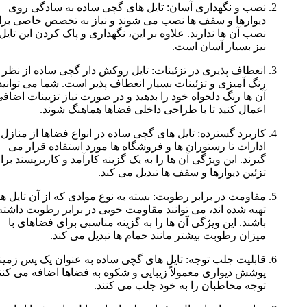
نصب و نگهداری آسان: تایل های گچی ساده به سادگی روی
دیوارها و سقف ها نصب می شوند و نیاز به تخصص خاصی برای
نصب آن ها ندارند. علاوه بر این، نگهداری و پاک کردن این تایل ها
نیز بسیار آسان است.
انعطاف پذیری در تزئینات: تایل روکش دار گچی ساده از نظر
رنگ آمیزی و تزئینات بسیار انعطاف پذیر است. شما می توانید به
آن ها رنگ دلخواه خود را بدهید و در صورت نیاز تزیینات اضافی
اعمال کنید تا با طراحی داخلی فضاها هماهنگ شوند.
کاربرد گسترده: تایل های گچی ساده در انواع فضاها از منازل و
ادارات تا رستوران ها و فروشگاه ها مورد استفاده قرار می
گیرند. این ویژگی آن ها را به یک گزینه کارآمد و کاربرپسند برای
تزئین دیوارها و سقف ها تبدیل می کند.
مقاومت در برابر رطوبت: بسته به نوع موادی که از آن تایل ها
تهیه شده اند، می توانند مقاومت خوبی در برابر رطوبت داشته
باشند. این ویژگی آن ها را به گزینه مناسبی برای فضاهای با
میزان رطوبت بیشتر مانند حمام ها تبدیل می کند.
قابلیت جلب توجه: تایل های گچی ساده به عنوان یک پس زمینه یا
پوشش دیواری معمولاً زیبایی و شکوه به فضاها اضافه می کنند و
توجه مخاطبان را به خود جلب می کنند.