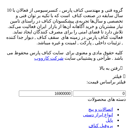
گروه فنی و مهندسی کناف پارس ، کنسرسیومی از فعالان با 10
سابقه در صنعت کناف است که با تکیه بر توان فنی و
ی و سال‌ها تجربه‌ی پیشکسوتان کناف در راستای تامین
مشتریان و خرید آگاهانه آن‌ها از بازار ایران فعالیت می‌کند.
 دارد تا فضای امنی را برای مصرف کنندگان ایجاد نماید.
یت کناف پارس در زمینه های سقف کناف , دیوار جدا کننده
ینات داخلی , پارکت , لمینت و غیره میباشد.
 حقوق مادی و معنوی برای سایت کناف پارس محفوظ می
 . طراحی و پشتیبانی سایت
شرکت کارووب
ن به بالا
ر
 براساس قیمت:
حداکثر
قیمت
های محصولات
اتصالات و پیچ
انواع ابراز دستی
پانل
پروفیل کناف