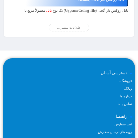
تایل روکش دار گچی
(Gypsum Ceiling Tile) یک نوع
تایل
معمولاً مربع یا
مستطیلی است که از مواد گچی تولید می شود و روکش سطحی خاصی بر روی
آن دارد. این روکش ممکن است از مواد مختلفی مانند کاغذ کرافت، PVC، یا
اطلاعات بیشتر ...
فیبرگلاس باشد. تایل روکش دار گچی به عنوان یک عنصر دکوراتیو در ساختمان
ها برای پوشاندن سقف ها یا دیوارها به کار میرود.
دسترسی آسـان
مزایای استفاده از تایل روکش دار گچی شامل موارد زیر می شوند:
فروشگاه
زیبایی و طراحی دکوراتیو: تایل روکش دار گچی معمولاً دارای طرح ها و الگوهای
وبلاگ
مختلفی بر روی سطح آن است که به زیبایی و جلب توجه در فضاهای داخلی کمک
درباره ما
می کند.
تماس با ما
مقاومت و حفاظت: روکش سطحی بر روی تایل گچی عمل می کند و از آسیب
راهنمـا
ها، خراش ها، و فرسایش زودرس آن جلوگیری می کند.
ثبت سفارش
نصب آسان: نصب تایل روکش دار گچی بسیار آسان است و نیازی به مهارت های
رویه های ارسال سفارش
ویژه ندارد. همچنین، این روکش معمولاً قابل تعویض است، بنابراین در صورت