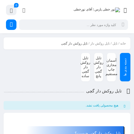
0
خانه
/
تایل
/
تایل روکش دار
/ تایل روکش دار گچی
تایل
تایل
آسمان
روکش
روکش
مجازی
دار
دار
چاپ
گچی
گچی
مستقیم
پانچ
ساده
تایل روکش دار گچی
هیچ محصولی یافت نشد.
تایل روکش دار گچی چیست؟