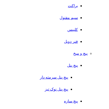
براکت
سیم مفتول
کلیپس
فنر دوبل
پیچ و میخ
پیچ پنل
پیچ پنل سرمته دار
پیچ پنل نوک تیز
پیچ سازه