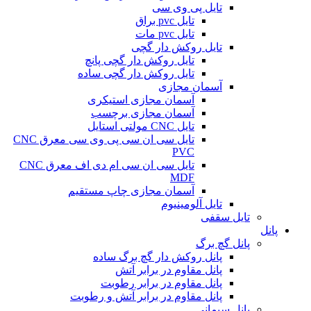
تایل پی وی سی
تایل pvc براق
تایل pvc مات
تایل روکش دار گچی
تایل روکش دار گچی پانچ
تایل روکش دار گچی ساده
آسمان مجازی
آسمان مجازی استیکری
آسمان مجازی برچسب
تایل CNC مولتی استایل
تایل سی ان سی پی وی سی معرق CNC
PVC
تایل سی ان سی ام دی اف معرق CNC
MDF
آسمان مجازی چاپ مستقیم
تایل آلومینیوم
تایل سقفی
پانل
پانل گچ برگ
پانل روکش دار گچ برگ ساده
پانل مقاوم در برابر آتش
پانل مقاوم در برابر رطوبت
پانل مقاوم در برابر آتش و رطوبت
پانل سیمانی