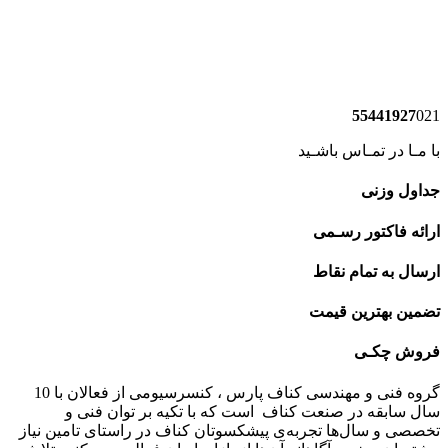
55441927
02
ا مـا در تمـاس باشـید
داول وزنی
رائه فاکتور رسـمی
رسال به تمام نقاط
ضمین بهترین قیمت
روش چکـی
گروه فنی و مهندسی کناف پارس ، کنسرسیومی از فعالان با 10
ال سابقه در صنعت کناف است که با تکیه بر توان فنی و
خصصی و سال‌ها تجربه‌ی پیشکسوتان کناف در راستای تامین نیاز