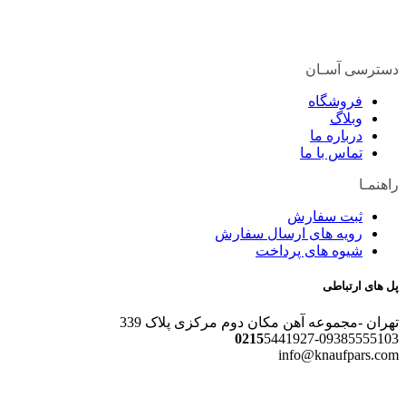
سترسی آسـان
فروشگاه
وبلاگ
درباره ما
تماس با ما
اهنمـا
ثبت سفارش
رویه های ارسال سفارش
شیوه های پرداخت
ل های ارتباطی
هران -مجموعه آهن مکان دوم مرکزی پلاک 339
0215
5441927-0938555510
info@knaufpars.co