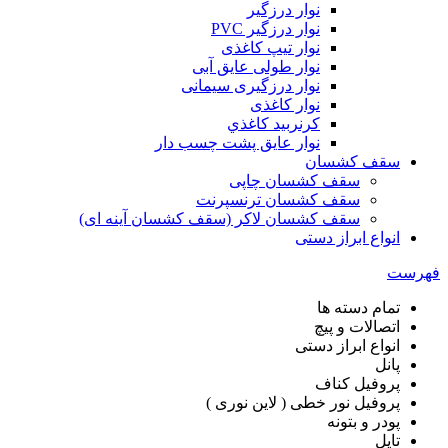
نوار درزگیر
نوار درزگیر PVC
نوار تیپ کاغذی
نوار طولی عايق آبی
نوار درزگیری سیمانی
نوار کاغذی
کرنربید کاغذي
نوار عایق پشت چسب دار
سقف کشسان
سقف کشسان چاپی
سقف کشسان ترنسپرنت
سقف کشسان لاکر (سقف کشسان آینه ای)
انواع ابراز دستی
هرست
تمام دسته ها
اتصالات و پیچ
انواع ابراز دستی
پانل
پروفیل کناف
پروفیل نور خطی ( لاین نوری )
پودر و بتونه
تایل