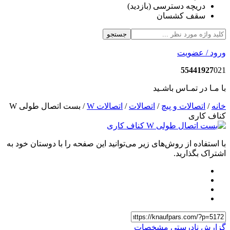
دریچه دسترسی (بازدید)
سقف کشسان
جستجو
رود / عضویت
55441927
02
ا مـا در تمـاس باشـید
انه
/
اتصالات و پیچ
/
اتصالات
/
اتصالات W
/ بست اتصال طولی W
ناف کاری
ا استفاده از روش‌های زیر می‌توانید این صفحه را با دوستان خود به
شتراک بگذارید.
زارش نادرستی مشخصات