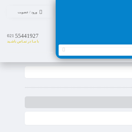
ورود / عضویت
55441927
021
با مـا در تمـاس باشـید