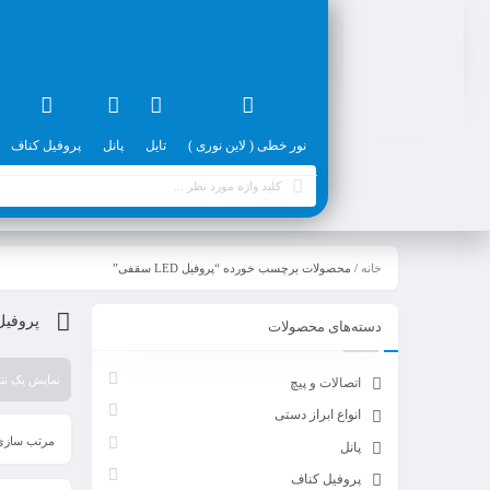
نور خطی ( لاین نوری )
تایل
پانل
پروفیل کناف
خانه
/ محصولات برچسب خورده “پروفیل LED سقفی”
پروفیل LED سق
دسته‌های محصولات
نمایش یک نتی
اتصالات و پیچ
انواع ابراز دستی
مرتب سازی
پانل
پروفیل کناف