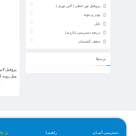
پروفیل نور خطی ( لاین نوری )
پودر و بتونه
تایل
دریچه دسترسی (بازدید)
سقف کشسان
برندها
میل
دسترسی آسـان
راهنمـا
پل ها