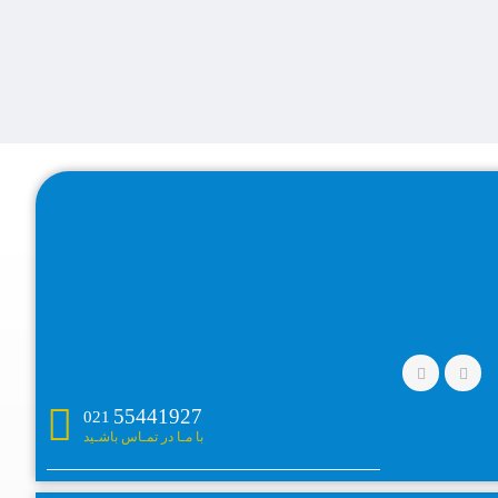
55441927
021
با مـا در تمـاس باشـید