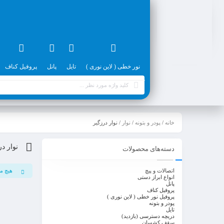
نور خطی ( لاین نوری )
تایل
پانل
پروفیل کناف
خانه
/
پودر و بتونه
/
نوار
/ نوار درزگیر
نوار در
دسته‌های محصولات
اتصالات و پیچ
هیچ م
انواع ابراز دستی
پانل
پروفیل کناف
پروفیل نور خطی ( لاین نوری )
پودر و بتونه
تایل
دریچه دسترسی (بازدید)
سقف کشسان