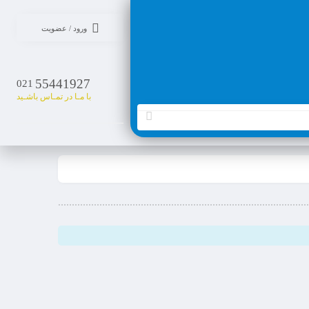
ورود / عضویت
55441927
021
با مـا در تمـاس باشـید