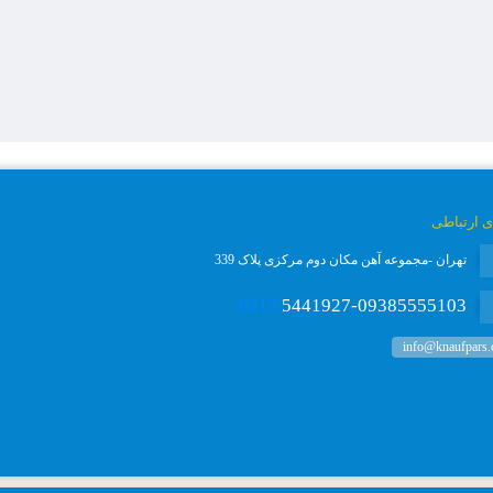
ی ارتباطی
تهران -مجموعه آهن مکان دوم مرکزی پلاک 339
0215
5441927-09385555103
info@knaufpars