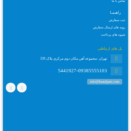
تماس با ما
راهنمـا
ثبت سفارش
رویه های ارسال سفارش
شیوه های پرداخت
پل های ارتباطی
تهران -مجموعه آهن مکان دوم مرکزی پلاک 339
0215
5441927-09385555103
info@knaufpars.com