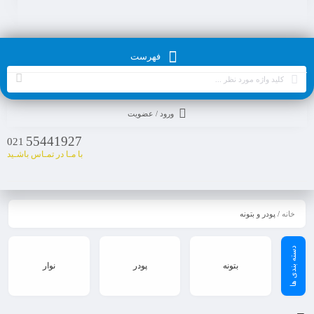
فهرست
ورود / عضویت
55441927
021
با مـا در تمـاس باشـید
خانه
/ پودر و بتونه
بتونه
پودر
نوار