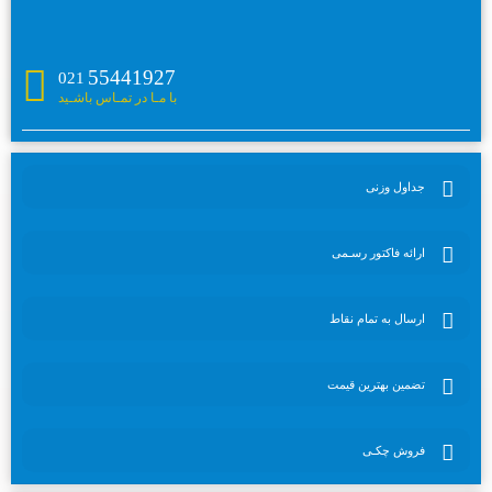
55441927
021
با مـا در تمـاس باشـید
جداول وزنی
ارائه فاکتور رسـمی
ارسال به تمام نقاط
تضمین بهترین قیمت
فروش چکـی