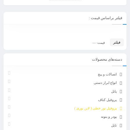
نور خطی روکار
یک نوع چراغ خطی است که به صورت مستقیم بر روی سطح
یک سقف یا دیوار نصب می شود، به طوری که قسمت اصلی چراغ به طور
فیلتر براساس قیمت :
مستقیم قابل مشاهده است. این نوع چراغ ها به عنوان یک عنصر تزئینی نیز
شناخته می شوند و معمولاً برای ایجاد نورپردازی دکوراتیو و زیبا در فضاهای
داخلی استفاده می شوند.
فیلتر
قیمت:
—
دسته‌های محصولات
اتصالات و پیچ
انواع ابراز دستی
پانل
برخی از ویژگی های چراغ خطی روکار یا همان
لاین نوری روکار
پروفیل کناف
عبارتند از:
پروفیل نور خطی ( لاین نوری )
۱. طراحی زیبا:
لاین نوری روکار
معمولاً دارای طراحی زیبا و جذابی هستند که به
پودر و بتونه
عنوان یک اثر تزئینی در فضاهای داخلی نقش می بازند.
تایل
۲. نصب آسان:
چراغ خطی روکار به دلیل نحوه نصب آسان و بدون نیاز به نیروی