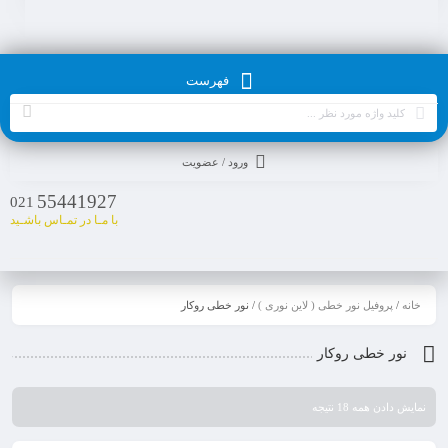
فهرست
ورود / عضویت
55441927
021
با مـا در تمـاس باشـید
خانه
/
پروفیل نور خطی ( لاین نوری )
/ نور خطی روکار
نور خطی روکار
نمایش دادن همه 18 نتیجه