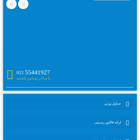
55441927
021
با مـا در تمـاس باشـید
جداول وزنی
ارائه فاکتور رسـمی