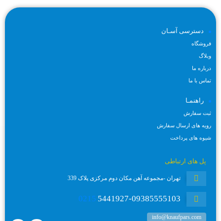
دسترسی آسـان
فروشگاه
وبلاگ
درباره ما
تماس با ما
راهنمـا
ثبت سفارش
رویه های ارسال سفارش
شیوه های پرداخت
پل های ارتباطی
تهران -مجموعه آهن مکان دوم مرکزی پلاک 339
0215
5441927-09385555103
info@knaufpars.com