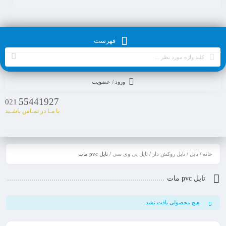
فهرست
ورود / عضویت
55441927
021
با مـا در تمـاس باشـید
خانه
/
تایل
/
تایل روکش دار
/
تایل پی وی سی
/ تایل pvc مات
تایل pvc مات
هیچ محصولی یافت نشد.